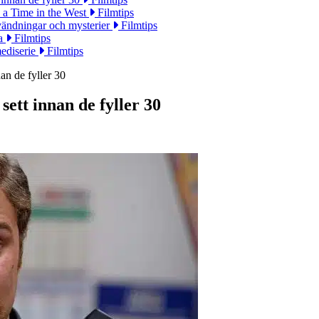
 a Time in the West
Filmtips
ändningar och mysterier
Filmtips
na
Filmtips
mediserie
Filmtips
an de fyller 30
sett innan de fyller 30