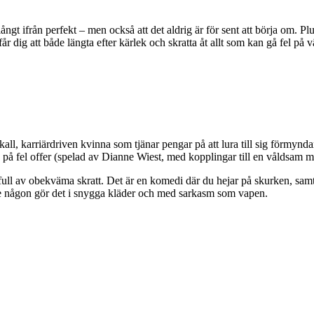
 långt ifrån perfekt – men också att det aldrig är för sent att börja om
r dig att både längta efter kärlek och skratta åt allt som kan gå fel på 
 karriärdriven kvinna som tjänar pengar på att lura till sig förmyndarsk
ig på fel offer (spelad av Dianne Wiest, med kopplingar till en våldsam m
ull av obekväma skratt. Det är en komedi där du hejar på skurken, samtidi
änge någon gör det i snygga kläder och med sarkasm som vapen.