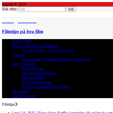
augusti 8, 2026
Sök efter:
Filmguide.nu
Filmtips på bra film
NYHETER
Beck – allt om Beckfilmerna
Ny Beck-film – Allt om Beck 52
Filmtips
Disneyfilmer vi aldrig kommer att glömma
BRA FILMER
Bra komedier
Bra nya skräckfilmer
Bra barnfilmer
Bra Batman filmer
Sverrir Gudnason bästa filmer
Recension
Om Filmguide
Filmtips
[ maj 24, 2025 ]
Fyra sköna Netflix-komedier alla måste ha sett