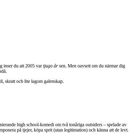
ag inser du att 2005 var
tjugo år
sen. Men oavsett om du närmar dig
ndå.
l, skratt och lite lagom galenskap.
inierande high school-komedi om två tonåriga outsiders – spelade av
ponera på tjejer, köpa sprit (utan legitimation) och känna att de levt.