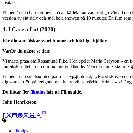
insikter.
Filmen är ett charmigt bevis på att kärlek kan vara rörig, oväntad och
version av sig själv och stjäl hela showen på 10 minuter. En film som få
4. I Care a Lot (2020)
För dig som älskar svart humor och bitchiga hjältar.
Varför du måste se den:
Vi måste prata om Rosamund Pike. Hon spelar Marla Grayson – en iskall,
moraliskt ruttet – och otroligt underhållande. Men när hon siktar in s
Filmen är en smutsig liten pärla – snyggt filmad, sylvasst skriven och f
dig som är trött på feelgood och hellre vill se världen brinna – så l
Du hittar fler
filmtips
här på Filmguide.
John Henriksson
filmtips