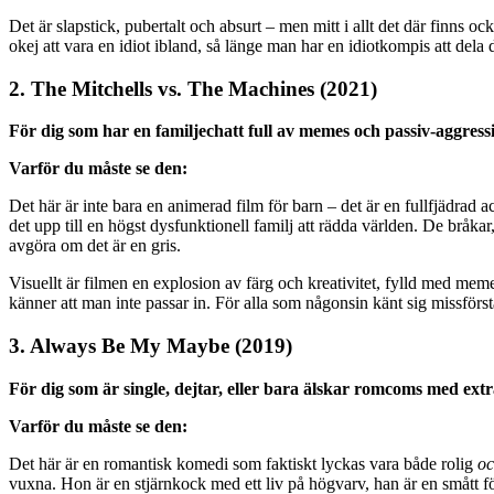
Det är slapstick, pubertalt och absurt – men mitt i allt det där finns oc
okej att vara en idiot ibland, så länge man har en idiotkompis att dela
2. The Mitchells vs. The Machines (2021
)
För dig som har en familjechatt full av memes och passiv-aggress
Varför du måste se den:
Det här är inte bara en animerad film för barn – det är en fullfjädra
det upp till en högst dysfunktionell familj att rädda världen. De brå
avgöra om det är en gris.
Visuellt är filmen en explosion av färg och kreativitet, fylld med memes,
känner att man inte passar in. För alla som någonsin känt sig missförs
3. Always Be My Maybe (2019)
För dig som är single, dejtar, eller bara älskar romcoms med ext
Varför du måste se den:
Det här är en romantisk komedi som faktiskt lyckas vara både rolig
o
vuxna. Hon är en stjärnkock med ett liv på högvarv, han är en smått f