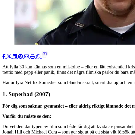
Att fylla 30 kan kännas som en milstolpe – eller en lätt existentiell k
trettio med pepp eller panik, finns det några filmiska pärlor du bara må
Här är fyra Netflix-komedier som blandar skratt, smart dialog och en ny
1. Superbad (2007)
För dig som saknar gymnasiet – eller aldrig riktigt lämnade det m
Varför du måste se den:
Du vet den där typen av film som både får dig att kvida av pinsamhet
Jonah Hill och Michael Cera – som ger sig ut på ett sista vilt försök a