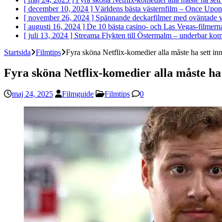
[ december 10, 2024 ]
Världens bästa västernfilm – Once Upon
[ november 26, 2024 ]
Spännande deckarfilmer med oväntade v
[ augusti 16, 2024 ]
De 10 bästa casino- och Las Vegas-filmer
[ juli 13, 2024 ]
Streama Flykten till Östermalm – underbar ko
Startsida
Filmtips
Fyra sköna Netflix-komedier alla måste ha sett inn
Fyra sköna Netflix-komedier alla måste ha 
maj 24, 2025
Filmguide
Filmtips
0