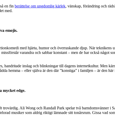
kså en fin
berättelse om ungdomlig kärlek
, vänskap, förändring och rädsl
 det med.
iva emojis.
d actionkomedi med hjärta, humor och överraskande djup. När teknikens 
kar, missförstår varandra och sabbar konstant – men de har också något s
 handritade inslag och blinkningar till dagens internetkultur. Men kärnan 
tådda hemma – eller själva är den där ”konstiga” i familjen – är den hä
ra mycket edge.
ch
trovärdig. Ali Wong och Randall Park spelar två barndomsvänner i San 
örlorad musiker som aldrig riktigt lämnade sitt tonårsrum. Gissa vad s