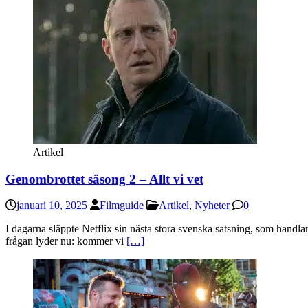
Artikel
Genombrottet säsong 2 – Allt vi vet
januari 10, 2025
Filmguide
Artikel
,
Nyheter
0
I dagarna släppte Netflix sin nästa stora svenska satsning, som handl
frågan lyder nu: kommer vi
[…]