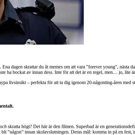
ris. Ena dagen skrattar du åt memes om att vara ”forever young”, nästa d
ste ha bockat av innan dess. Inte för att det är en regel, men… jo, lite ä
pa livsinsikt – perfekta för att ta dig igenom 20-någonting-åren med sti
entalt.
och
skratta högt? Det här är den filmen. Superbad är en generationsdef
tt bli ”någon” innan skolavslutningen. Deras mål: komma in på en fest, im