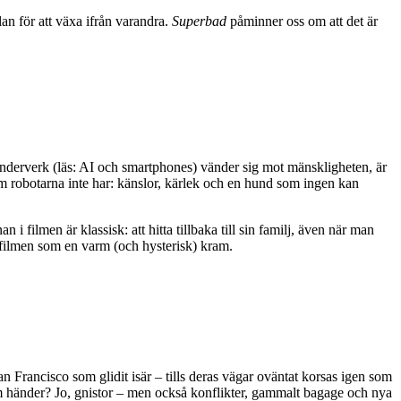
an för att växa ifrån varandra.
Superbad
påminner oss om att det är
underverk (läs: AI och smartphones) vänder sig mot mänskligheten, är
om robotarna inte har: känslor, kärlek och en hund som ingen kan
i filmen är klassisk: att hitta tillbaka till sin familj, även när man
r filmen som en varm (och hysterisk) kram.
Francisco som glidit isär – tills deras vägar oväntat korsas igen som
om händer? Jo, gnistor – men också konflikter, gammalt bagage och nya