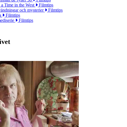
 a Time in the West
Filmtips
ändningar och mysterier
Filmtips
na
Filmtips
mediserie
Filmtips
ivet