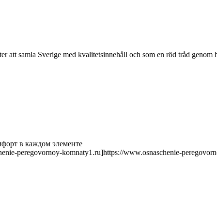
ter att samla Sverige med kvalitetsinnehåll och som en röd tråd genom h
мфорт в каждом элементе
ie-peregovornoy-komnaty1.ru]https://www.osnaschenie-peregovornoy