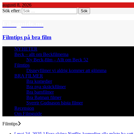
augusti 8, 2026
Sök efter:
Filmguide.nu
Filmtips på bra film
NYHETER
Beck – allt om Beckfilmerna
Ny Beck-film – Allt om Beck 52
Filmtips
Disneyfilmer vi aldrig kommer att glömma
BRA FILMER
Bra komedier
Bra nya skräckfilmer
Bra barnfilmer
Bra Batman filmer
Sverrir Gudnason bästa filmer
Recension
Om Filmguide
Filmtips
[ maj 24, 2025 ]
Fyra sköna Netflix-komedier alla måste ha sett