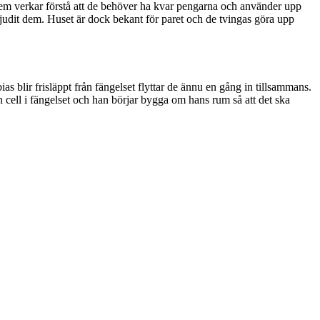
 dem verkar förstå att de behöver ha kvar pengarna och använder upp
rbjudit dem. Huset är dock bekant för paret och de tvingas göra upp
as blir frisläppt från fängelset flyttar de ännu en gång in tillsammans.
sin cell i fängelset och han börjar bygga om hans rum så att det ska