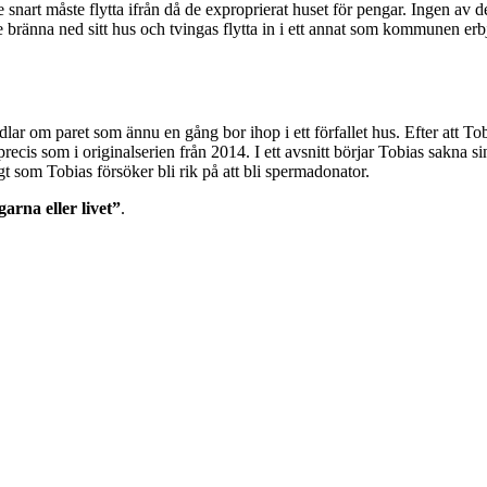
 snart måste flytta ifrån då de exproprierat huset för pengar. Ingen av
 de bränna ned sitt hus och tvingas flytta in i ett annat som kommunen e
lar om paret som ännu en gång bor ihop i ett förfallet hus. Efter att Tobi
 precis som i originalserien från 2014. I ett avsnitt börjar Tobias sakna 
igt som Tobias försöker bli rik på att bli spermadonator.
arna eller livet”
.