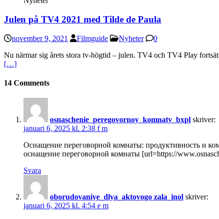
Nyheter
Julen på TV4 2021 med Tilde de Paula
november 9, 2021
Filmguide
Nyheter
0
Nu närmar sig årets stora tv-högtid – julen. TV4 och TV4 Play fortsät
[…]
14 Comments
osnaschenie_peregovornoy_komnaty_bxpl
skriver:
januari 6, 2025 kl. 2:38 f m
Оснащение переговорной комнаты: продуктивность и ко
оснащение переговорной комнаты [url=https://www.osnaschen
Svara
oborudovaniye_dlya_aktovogo zala_inol
skriver:
januari 6, 2025 kl. 4:54 e m