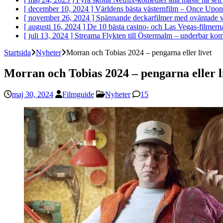
[ december 10, 2024 ]
Världens bästa västernfilm – Once Upon
[ november 26, 2024 ]
Spännande deckarfilmer med oväntade v
[ augusti 16, 2024 ]
De 10 bästa casino- och Las Vegas-filmer
[ juli 13, 2024 ]
Streama Flykten till Östermalm – underbar ko
Startsida
Nyheter
Morran och Tobias 2024 – pengarna eller livet
Morran och Tobias 2024 – pengarna eller l
maj 30, 2024
Filmguide
Nyheter
15