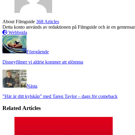
About Filmguide
368 Articles
Detta konto används av redaktionen på Filmguide och är en gemensam pr
Webbsida
Föregående
Disneyfilmer vi aldrig kommer att glömma
Nästa
”Här är ditt kylskåp” med Tareq Taylor – dags för comeback
Related Articles