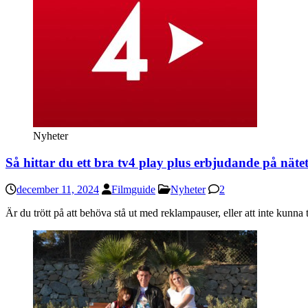
Nyheter
Så hittar du ett bra tv4 play plus erbjudande på näte
december 11, 2024
Filmguide
Nyheter
2
Är du trött på att behöva stå ut med reklampauser, eller att inte kunn