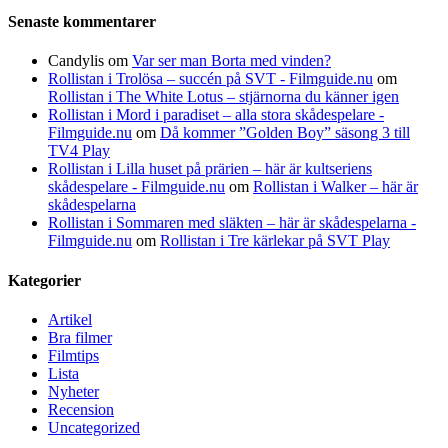
Senaste kommentarer
Candylis
om
Var ser man Borta med vinden?
Rollistan i Trolösa – succén på SVT - Filmguide.nu
om
Rollistan i The White Lotus – stjärnorna du känner igen
Rollistan i Mord i paradiset – alla stora skådespelare -
Filmguide.nu
om
Då kommer ”Golden Boy” säsong 3 till
TV4 Play
Rollistan i Lilla huset på prärien – här är kultseriens
skådespelare - Filmguide.nu
om
Rollistan i Walker – här är
skådespelarna
Rollistan i Sommaren med släkten – här är skådespelarna -
Filmguide.nu
om
Rollistan i Tre kärlekar på SVT Play
Kategorier
Artikel
Bra filmer
Filmtips
Lista
Nyheter
Recension
Uncategorized