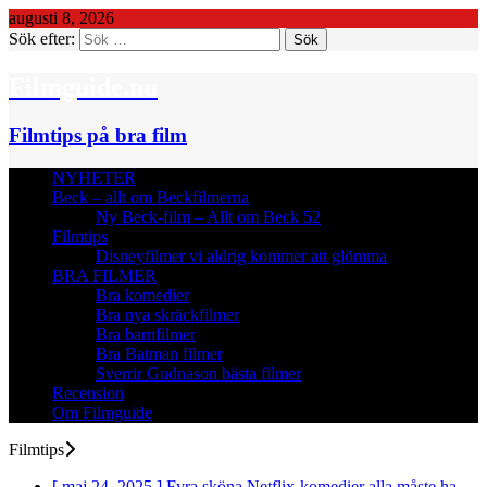
augusti 8, 2026
Sök efter:
Filmguide.nu
Filmtips på bra film
NYHETER
Beck – allt om Beckfilmerna
Ny Beck-film – Allt om Beck 52
Filmtips
Disneyfilmer vi aldrig kommer att glömma
BRA FILMER
Bra komedier
Bra nya skräckfilmer
Bra barnfilmer
Bra Batman filmer
Sverrir Gudnason bästa filmer
Recension
Om Filmguide
Filmtips
[ maj 24, 2025 ]
Fyra sköna Netflix-komedier alla måste ha