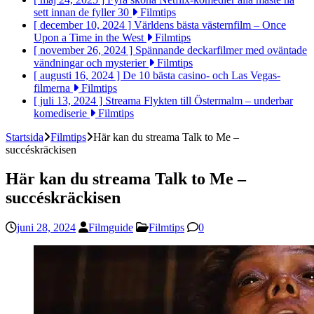
sett innan de fyller 30
Filmtips
[ december 10, 2024 ]
Världens bästa västernfilm – Once
Upon a Time in the West
Filmtips
[ november 26, 2024 ]
Spännande deckarfilmer med oväntade
vändningar och mysterier
Filmtips
[ augusti 16, 2024 ]
De 10 bästa casino- och Las Vegas-
filmerna
Filmtips
[ juli 13, 2024 ]
Streama Flykten till Östermalm – underbar
komediserie
Filmtips
Startsida
Filmtips
Här kan du streama Talk to Me –
succéskräckisen
Här kan du streama Talk to Me –
succéskräckisen
juni 28, 2024
Filmguide
Filmtips
0