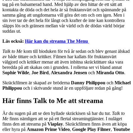
tag på en balsamerad hand. Med hjälp av den hittar de ett sätt att
kontakta de döda och det hela är så fruktansvärt och spännande på
samma gång att ungdomarna vill göra det om och om igen. Men i
sin iver tar de det hela för långt och krafter de inte kan kontrollera
släpps lös och gränsen mellan vår värld och de dödas värld börjar
suddas ut.
Läs också:
Här kan du streama The Menu
Talk to Me
kom till bioduken för två år sedan och blev genast älskad
av både tittare och kritiker. Filmen har kallats för fruktansvärt
välgjord och kritiker menar att även inbitna skräcktittare ska vara
beredda på att skakas om i grunden. I rollerna ser vi bland annat
Sophie Wilde
,
Joe Bird
,
Alexandra Jensen
och
Miranda Otto
.
Skräckfilmen är skapad av bröderna
Danny Philippou
och
Michael
Philippou
och i skrivande stund är en uppföljare redan på gång!
Här finns Talk to Me att streama
Är du sugen på att se den hyllade skräckisen så har du tur.
Talk to
Me
finns nämligen att se på ett flertal streamingtjänster. I nuläget
finns den att streama på
Viaplay
. Skräckfilmen finns även att köpa
eller hyra på
Amazon Prime Video
,
Google Play Filmer
,
Youtube